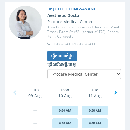
Dr JULIE THONGSAVANE
Aesthetic Doctor
Procare Medical Center
Aura Condominium, Ground Floor, #87 Preah
Trasak Paem St. (63) (corner of 172), Phnom
Penh, Cambodia
061 828 410 / 061 828 411
ធ្វើការណាត់ជួប
ជ្រើសរើសមន្ទីរពេទ្យ
Sun
Mon
Tue
09 Aug
10 Aug
11 Aug
9:20 AM
9:20 AM
9:40 AM
9:40 AM