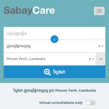
Toggl
navig
ឬ
គ្រូពេទ្យ​ផ្នែកសម្ផស្ស
×
Phnom Penh, Cambodia
×
ស្វែងរក
ស្វែងរក គ្រូពេទ្យ​ផ្នែកសម្ផស្ស ចូល Phnom Penh, Cambodia
Virtual consultations only