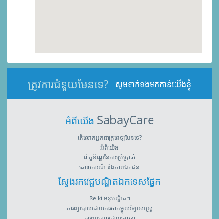
ត្រូវការជំនួយមែនទេ?
សូមទាក់ទងមកកាន់យើងខ្ញុំ
SabayCare
អំពីយើង
តើលោកអ្នកជាគ្រូពេទ្យមែនទេ?
អំពីយើង
ល័ក្ខខ័ណ្ឌនៃការប្រើប្រាស់
គោលការណ៍ និងភាពឯកជន
ស្វែងរកវេជ្ជបណ្ឌិតឯកទេសផ្នែក
Reiki អនុបណ្ឌិត។
ការព្យាបាលដោយការចាក់ម្ជុលវិទ្យាសាស្រ្ត
ការព្យាបាលដោយចលនា