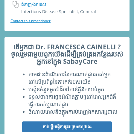
ជំនាញ/ឯកទេស
Infectious Disease Specialist, General
Contact this practitioner
តើអ្នកជា Dr. FRANCESCA CAINELLI ?
ចូលរួមជាមួយពួកយើងដើម្បីគ្រប់គ្រងកន្លែងរបស់
អ្នកនៅក្នុង SabayCare
តាមដានដំណើរការនៃការណាត់ជួបរបស់អ្នក
នៅលើប្រព័ន្ធនៃការកក់របស់យើង
បង្កើនចំនួ​នអ្នកជំងឺទៅកាន់គ្លីនិករបស់អ្នក
ទទួលបានការជូនដំណឹងភ្លាមៗនៅពេលអ្នកជំងឺ
ធ្វើការកក់ឬណាត់ជួប
ចំណាយពេលតិចក្នុងការបំពេញឯកសាររដ្ឋបាល
ចាប់ផ្ដើមធ្វើការគ្រប់គ្រងឥលូវនេះ