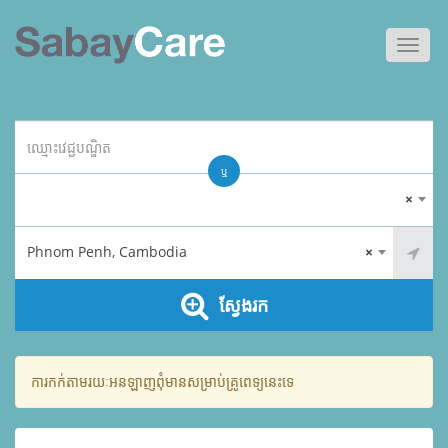
Toggl
navig
ឬ
×
Phnom Penh, Cambodia
×
ស្វែងរក
ការកក់តាមរយៈអនឡាញពុំមានសម្រាប់គ្រូពេទ្យនេះទេ