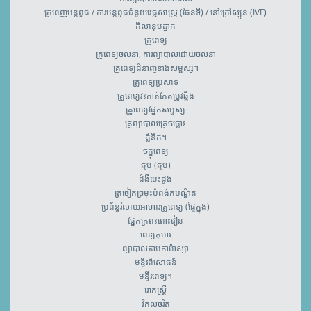
ក្រពេញបន្តពូជ / ការបន្តពូជជំនួយវេជ្ជសាស្រ្ត (ផែនទី) / នៅក្រៅស្បូន (IVF)
គិលានុបដ្ឋាក
គ្រូពេទ្យ
គ្រូពេទ្យចលនា, ការព្យាបាលដោយចលនា
គ្រូពេទ្យជំនាញខាងសម្ផស្ស។
គ្រូពេទ្យប្រសាទ
គ្រូពេទ្យវះកាត់កែតម្រូវឆ្អឹង
គ្រូពេទ្យ​ផ្នែកសម្ផស្ស
គ្រូព្យាបាលគ្រេចថ្លោះ
គ្លីនិក។
ចក្ខុពេទ្យ
ឆ្មប (ឆ្មប)
ជំងឺបេះដូង
ត្រចៀកច្រមុះបំពង់កបណ្ឌិត
ប្រព័ន្ធរំលាយអាហារគ្រូពេទ្យ (ផ្ទៃក្នុង)
ផ្នែកក្រពះពោះវៀន
ពេទ្យកុមារ
ព្យាបាលតាមកាម៉ាស្សា
មន្ទីរពិសោធន៍
មន្ទីរពេទ្យ។
រោគស្ត្រី
វិកលចរិត