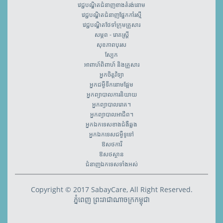
វេជ្ជបណ្ឌិតជំនាញខាងតំរង់នោម
វេជ្ជបណ្ឌិតជំនាញផ្នែកកាំរស្មី
វេជ្ជបណ្ឌិតថែទាំក្រុមគ្រួសារ
សម្ភព - រោគស្ត្រី
សុខភាពបុរស
ស្បែក
អាពាហ៍ពិពាហ៍ និងគ្រួសារ
អ្នកចិត្តវិទ្យា
អ្នកជម្ងឺទឹកនោមផ្អែម
អ្នកព្យាបាលការនិយាយ
អ្នកព្យាបាលរោគ។
អ្នកព្យាបាលអាជីព។
អ្នកឯកទេសខាងជំងឺឆ្លង
អ្នកឯកទេសជម្ងឺទូទៅ
ឱសថការី
ឱសថស្ថាន
ជំនាញឯកទេសទាំងអស់
Copyright © 2017 SabayCare, All Right Reserved.
ភ្នំពេញ ព្រះរាជាណាចក្រកម្ពុជា